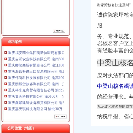
重庆伟尚科技发展有限公司 渝高100万 （工商注册）
谢家湾核名快速及时”
重庆朗熙贷款咨询有限公司 渝南 （工商注册）
诚信陈家坪核
重庆科米克商贸有限责任公司 渝北50万 （工商注册）
重庆集氏科技有限公司 渝沙50万 （进出口权）
服
重庆鑫聚建筑设备租赁有限公司 渝巴3万 （工商注册）
务、专业规范
重庆嘉天琪科技有限公司 渝北30万 （工商注册）
成功案例
重庆华康假肢矫形有限公司 渝中120万 （增资）
岩核名
客户至
重庆福安药业集团凯斯特医药有限公司 渝新100万 （进出口权）
有经验丰富的
重庆吉沃农业科技有限公司 渝南500万 （工商注册）
重庆卿倾商贸有限责任公司 渝江100万 （工商注册）
中梁山核
重庆海谛升进出口贸易有限公司 渝北100万 （进出口权）
重庆伟尚科技发展有限公司 渝高100万 （工商注册）
应对执法部门
重庆朗熙贷款咨询有限公司 渝南 （工商注册）
中梁山核名竭
重庆科米克商贸有限责任公司 渝北50万 （工商注册）
重庆集氏科技有限公司 渝沙50万 （进出口权）
的经营理念。
重庆鑫聚建筑设备租赁有限公司 渝巴3万 （工商注册）
重庆嘉天琪科技有限公司 渝北30万 （工商注册）
九龙坡区核名帮助您在
重庆华康假肢矫形有限公司 渝中120万 （增资）
纳税申报、省
重庆福安药业集团凯斯特医药有限公司 渝新100万 （进出口权）
重庆吉沃农业科技有限公司 渝南500万 （工商注册）
公司位置（地图）