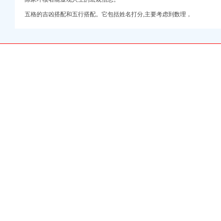
新闻-重庆搜狐焦点网
五格的吉凶搭配和五行搭配。它包括姓名打分,主要考虑到数理，
海峰嘉兴空_南京
中新网
袭-导购-许昌乐居网
配套,交通地图,
报瓯网-温州新闻门户
售,万科城市花园上
大型招聘会_重庆招聘会
发行项目重庆招聘分类-
手机行-中关村在线
新闻-重庆搜狐焦点网
场】-惠州赶集网
网
商务网-浩宇名品回收