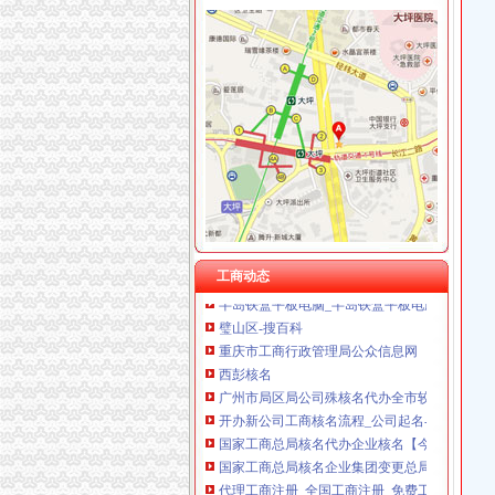
白市驿
【白市驿其他票务|白市驿其他票务网|白市驿其
白市驿造重庆大五金机电市场
大坪到白市驿怎么走_艺龙旅行网
白市驿二手房_重庆九龙坡白市驿二手房买卖出售
白市驿与百市驿_新浪新闻
渝州路核名
重庆·总部城'唯论：仅有的主城区产业综合体？
重庆德善生物科技有限公司（重庆市九龙坡区石桥
工商动态
半岛铁盒平板电脑_半岛铁盒平板电脑怎么样_
璧山区-搜百科
重庆市工商行政管理局公众信息网
西彭核名
广州市局区局公司殊核名代办全市较低价格核名-
开办新公司工商核名流程_公司起名-美名腾智
国家工商总局核名代办企业核名【今日推荐网-天
国家工商总局核名企业集团变更总局核名流程
代理工商注册_全国工商注册_免费工商核名_商
华岩核名