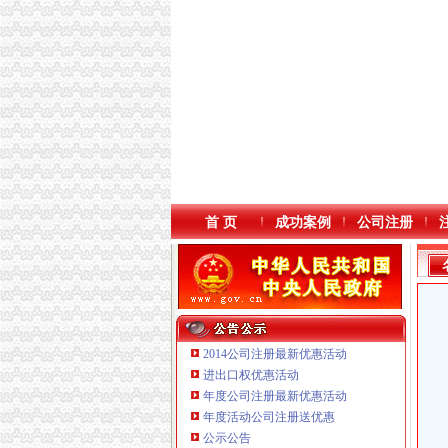
首 页
成功案例
公司注册
2014公司注册最新优惠活动
进出口权优惠活动
年度公司注册最新优惠活动
重庆卿倾商贸有限责任公司 渝江100万 （工商
年度活动公司注册送优惠
重庆海谛升进出口贸易有限公司 渝北100万 （
公示公告
重庆伟尚科技发展有限公司 渝高100万 （工商