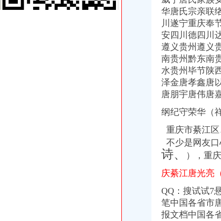
重庆一辆超载客车翻车9人亡35人受伤--国内频道
华唐氏宗亲联络
百名志愿者白市驿敬老院献爱心-滚动热点-21CN.COM
舌尖上的重庆,重庆旅游攻略-蚂蜂窝
川遂宁重庆奉
严琦：“餐饮女王”的中国梦_东方财富网
安四川德四川
这21个重庆地名一读就错！99%的重庆人都认不完！来看看有你家乡吗
遵义贵州遵义
统名小吃白市驿90克香辣鸭舌图片,统名小吃白市驿90克香辣鸭
南贵州黔东南
重庆夏令营_重庆产_重庆著名产-重庆-产-开心冬夏令营【官网】
水贵州毕节陕
16名男女骑马护驾帅哥迎娶在读博士新娘（图）_教育_腾讯网
泽金唐孝鑫唐
高速路挡获55辆违规车-搜狐新闻
唐朋宇唐伟唐
九龙坡区白市驿镇名依人服装店
**,上邦高尔夫社区清水3层别墅,带地下室,带花园,带指标。,重
纲纪守荣华（
重庆客车超载17人翻下5米高坡造成935伤-汽车频道-国际在线
元祖食品（白市驿店）的以花为名鲜奶糕好不好吃？用户评价口味怎
重庆市綦江区
重庆敦促50名案逃自争取宽大处理_各地新闻_新闻_腾讯网
不少是网友口
重庆车祸935伤-搜狐新闻
诗、
），重
天盈香驿都_中冶重庆早晨_楼盘对比分析-重庆乐居
满座网重庆,汇集满座网重庆站介绍,点评,团购信息,投诉,讨论等
庆綦江唐光亮
白市驿核名
[大事件]桐君阁：重大资产重组涉及的置出资产及负价值评估报告-[中
QQ：搜试试7悬
空战英雄张明生：白市驿机场曾以他的名字名_中华文本库
笔中国各省市唐氏
【2017年整理】重庆周边经典一日游&#40；部分2日&#41;doc下载_爱
报文档中国各省
利来国际娱乐*>>>*利来国际娱乐*【官网唯一指定网站】：_*网投领导