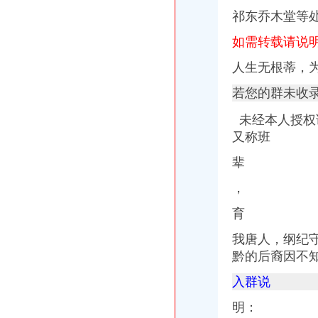
重庆高端别墅-土巴兔装修问答
祁东乔木堂等
重庆白市驿一客车坠落造成9人35人伤（组图）
如需转载请说
中国重庆白市驿黄页|名录_中国重庆白市驿公司|厂家-八方资源重庆黄页
印_白市驿镇：农村集体经济产权改革见实效_全搜九龙坡网
人生无根蒂，
【重庆白市驿工商注册|工商注册代理|工商注册代办】-重庆赶集网
重庆白市驿发生客车坠落事故造成9人35人伤_网易新闻
若您的群未收
重庆名产白市驿128克香辣味板鸭_白市驿价格-007商务站-全球网上
白市驿昨发生一起车祸--搜狐新闻
未经本人授权
【重庆九龙坡区白市驿镇】企业|厂家|黄页|名录_顺企网
又称班
九龙坡面向社会有征集白市驿郊野公园名称（组图）-滚动新闻-21
白市驿_标签_网易财经
辈
重庆产-搜百科
，
白市驿镇为45名农民工追讨工资元
九龙坡白市驿镇一名社长因低保优亲厚友被罢免-今日重庆-华龙网
育
中法产业园区有望落户白市驿奥捷迎利好（图）-导购-重庆乐居网
蒋介石差点被截白市驿机场著名古驿站变时尚温泉_网易新闻
我唐人，纲纪
“新中心·新起点”2015年白市驿经济发展论坛成功举行-市场-重庆
黔的后裔因不
重庆康名士商贸有限公司白市驿板
九龙坡区白市驿镇名满餐厅_【信用信息_诉讼信息_财务信息_注册信息
入群说
重庆名产白市驿120克香辣鸭翅图片,重庆名产白市驿120克香辣
明：
【3图】九龙坡区白市驿正街78号1公有门面招租无转让费,重庆九龙坡