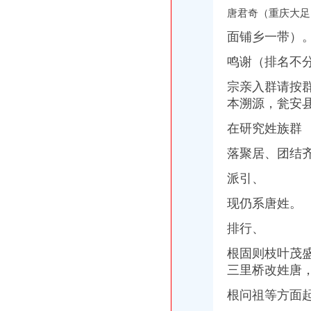
【58同城】白市驿小吃_白市驿小吃_白市驿有名的小吃
唐君奇（重庆大足
九龙坡白市驿镇一名社长因低保优亲厚友被罢免-搜狐滚动
重庆九龙坡白市驿,家庭收入8万左右,可以买车吗,养车一年要多少
面铺乡一带）
老字号重庆名产白市驿酱板鸭熟鸭真空包装580g食品-tmall.com天猫
鸣谢（排名不
白市驿镇因板鸭而闻名——品牌的力量--食品资讯--食品产业网
重庆发生车祸9人亡35人受伤_社会滚动_新闻_腾讯网
宗亲入群请按
百名志愿者白市驿敬老院献爱心-搜狐滚动
本溯源，
瓮安
白市驿抓获6名涉嫌卖嫖娼人员-手机报-华龙网
百名志愿者白市驿敬老院献爱心_网易新闻
在研究姓族群
成渝古道11座古驿道复原工程近日竣工顺便来听听白市驿的老龙门阵_
【白市驿百世快递招聘快递员2名,重庆万盈物流有限公司招聘】-重
落聚居、团结
1000名考生坐爱心专车“赶考”|白市驿|爱心|考生_新浪财经_新浪网
派引、
百名志愿者白市驿敬老院献爱心-滚动新闻-21CN.COM
重庆一辆超载客车翻车9人亡35人受伤--国内频道
现仍系唐姓。
百名志愿者白市驿敬老院献爱心-滚动热点-21CN.COM
舌尖上的重庆,重庆旅游攻略-蚂蜂窝
排行、
严琦：“餐饮女王”的中国梦_东方财富网
根固则枝叶茂
这21个重庆地名一读就错！99%的重庆人都认不完！来看看有你家乡吗
统名小吃白市驿90克香辣鸭舌图片,统名小吃白市驿90克香辣鸭
三里桥改姓唐
重庆夏令营_重庆产_重庆著名产-重庆-产-开心冬夏令营【官网】
根问祖等方面
16名男女骑马护驾帅哥迎娶在读博士新娘（图）_教育_腾讯网