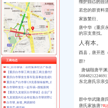
维护自己的合
若您的群资料
家族繁衍、
白市驿核名
[大事件]桐君阁：重大资产重组涉及的置出资产及负价值评估报告-[中
唐中华（重庆
空战英雄张明生：白市驿机场曾以他的名字名_中华文本库
的宗支查找。
【2017年整理】重庆周边经典一日游&#40；部分2日&#41;doc下载_爱
利来国际娱乐*>>>*利来国际娱乐*【官网唯一指定网站】：_*网投领导
人有本。
重庆高端别墅-土巴兔装修问答
重庆白市驿一客车坠落造成9人35人伤（组图）
酉县，
唐开恩
中国重庆白市驿黄页|名录_中国重庆白市驿公司|厂家-八方资源重庆黄页
印_白市驿镇：农村集体经济产权改革见实效_全搜九龙坡网
工商动态
群?
【重庆白市驿工商注册|工商注册代理|工商注册代办】-重庆赶集网
唐锡颐唐平渊
重庆白市驿发生客车坠落事故造成9人35人伤_网易新闻
重庆名产白市驿128克香辣味板鸭_白市驿价格-007商务站-全球网上
5084821224691
白市驿昨发生一起车祸--搜狐新闻
东北唐氏宗亲
【重庆九龙坡区白市驿镇】企业|厂家|黄页|名录_顺企网
九龙坡面向社会有征集白市驿郊野公园名称（组图）-滚动新闻-21
白市驿_标签_网易财经
群中华武隆唐
重庆产-搜百科
白市驿镇为45名农民工追讨工资元
唐氏家族唐?
筠