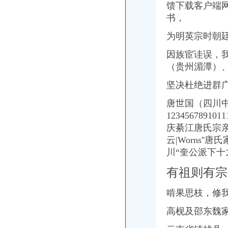
馈下载客户端
书，
为明英宗时朝
因族
宦
诖误，
（贵州湄潭）
坚决杜绝进群
唐世国（四川
123456789101
庆綦江唐氏宗亲
云|Worns
川“奎公派下十
有祖则有宗
啃果思枝，修
高枧及邵东魏