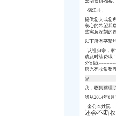
云南省镇雄县
德江县、
提供您支或您
衷心的希望我
些寓意深刻的
以下所有字辈
认祖归宗，家
请及时续费哦！重庆綦江
分割线--------
唐光亮收集整
@
我，
收集整理
我从2014年8
奎公本姓阮，
还会不断收