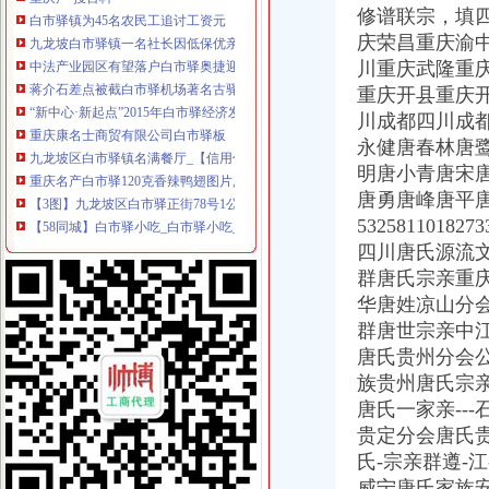
九龙坡白市驿镇一名社长因低保优亲厚友被罢免-今日重庆-华龙网
修谱联宗，
填
中法产业园区有望落户白市驿奥捷迎利好（图）-导购-重庆乐居网
庆荣昌重庆渝
蒋介石差点被截白市驿机场著名古驿站变时尚温泉_网易新闻
川重庆武隆重
“新中心·新起点”2015年白市驿经济发展论坛成功举行-市场-重庆
重庆开县重庆
重庆康名士商贸有限公司白市驿板
川成都四川成
九龙坡区白市驿镇名满餐厅_【信用信息_诉讼信息_财务信息_注册信息
永健唐春林唐
重庆名产白市驿120克香辣鸭翅图片,重庆名产白市驿120克香辣
【3图】九龙坡区白市驿正街78号1公有门面招租无转让费,重庆九龙坡
明唐小青唐宋
【58同城】白市驿小吃_白市驿小吃_白市驿有名的小吃
唐勇唐峰唐平
九龙坡白市驿镇一名社长因低保优亲厚友被罢免-搜狐滚动
5325811018273
重庆九龙坡白市驿,家庭收入8万左右,可以买车吗,养车一年要多少
四川唐氏源流
老字号重庆名产白市驿酱板鸭熟鸭真空包装580g食品-tmall.com天猫
群唐氏宗亲重
白市驿镇因板鸭而闻名——品牌的力量--食品资讯--食品产业网
华唐姓凉山分
重庆发生车祸9人亡35人受伤_社会滚动_新闻_腾讯网
群唐世宗亲中
百名志愿者白市驿敬老院献爱心-搜狐滚动
白市驿抓获6名涉嫌卖嫖娼人员-手机报-华龙网
唐氏贵州分会
百名志愿者白市驿敬老院献爱心_网易新闻
族贵州唐氏宗
成渝古道11座古驿道复原工程近日竣工顺便来听听白市驿的老龙门阵_
唐氏一家亲--
【白市驿百世快递招聘快递员2名,重庆万盈物流有限公司招聘】-重
贵定分会唐氏
1000名考生坐爱心专车“赶考”|白市驿|爱心|考生_新浪财经_新浪网
氏-宗亲群遵-
百名志愿者白市驿敬老院献爱心-滚动新闻-21CN.COM
威宁唐氏家族