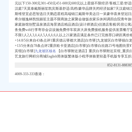
元以下150-300元301-450元451-600元600元以上星级不限经济/客栈三
汉庭7天莫泰戴斯丽笙凯宾斯基舒适/高档/豪华品牌关闭经济如家7天汉庭锦
注册）
斯维登宜必思智选日天鹅恋星程高端锦江戴斯华美达日一呆豪华喜来登冠日
希尔顿逸林凯悦丽笙主题不限商旅之家聚会做饭农家乐休闲调四合院青年旅
商注册）
家庭旅馆别墅温泉酒店海景酒店精品酒店(设计师酒店)侣酒店客栈\民宿公
白市驿志高专卖店地址
）
务免费wifi行李寄存会议设施免费停车双床大床免费接机服务提供发票餐
庆房天下
不限1人2人3人4人5人6人6人以上21家酒店满足条件已订完推荐口碑距离价
）
条件-全球加盟网官网
+14.8/5分来自43条点评1重庆德云驿都大酒店[白市驿]九龙坡区白市驿镇白龙
万 （进出口权）
+13/5分来自78条点评2重庆欧卡亚酒店[白市驿]白市驿白欣路25号地图街景
注册）
宾馆[白市驿]
九龙坡区核名
【白市驿附近酒店】重庆白市驿附近宾馆_重庆
艺龙旅行网积分商城English简体版繁体版小程序体验更轻盈手机版专享五折起7×2
庆房天下
852-8131-8883
条件-全球加盟网官网
4009-333-333香港：
龙坡白市驿二手房价格
信息,白市驿房产网-
白市驿附近住宿价格查
重庆白市驿驿都花海折