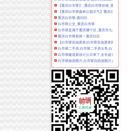
【重庆白市驿】_重庆白市驿价格_重庆白市驿批
【重庆白市驿森林公园天气】重庆白市驿森林公
重庆白市驿-搜问问
白市驿公交_重庆白市驿
白市驿是属于重庆哪个区_重庆市九龙坡区白市
重庆白市驿新闻！重庆社区
【白市驿其他票务|白市驿其他票务网|白市驿其
白市驿二手房,白市驿二手房出售,白市驿二手房
白市驿隧道新设计公示来了,全长超10公里-上
白市驿旅游图片,白市驿自助游图片,白市驿旅游
2016重庆白市驿房价高吗？
白市驿是属于重庆哪个区_搜问问
舌尖上的白市驿电话,地址,营业时间(图)-重庆美
白市驿与百市驿-搜狐滚动
【白市驿旅行社,白市驿旅行社价格,白市驿旅行
2018重庆九龙坡白市驿旅游景点大全_白市驿
白市驿与百市驿_新浪新闻
【白市驿印象】白市驿怎么样,白市驿有什么好
【重庆白市驿】_美团网
重庆白市驿店|重庆白市驿店网站
白市驿家政_白市驿家政批发价_白市驿家政货源
白市驿的“世外桃源”-游山玩水-重庆购物狂