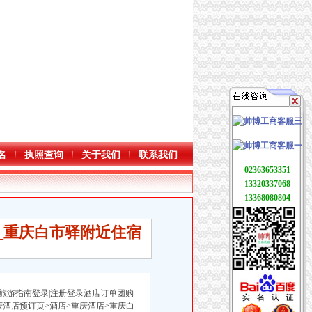
名
执照查询
关于我们
联系我们
02363653351
13320337068
13368080804
_重庆白市驿附近住宿
车票旅游指南登录|注册登录酒店订单团购
酒店预订页>酒店>重庆酒店>重庆白