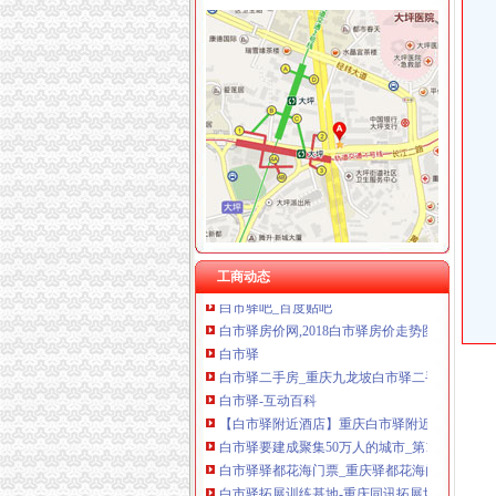
重庆朗熙贷款咨询有限公司 渝南 （工商注册）
重庆科米克商贸有限责任公司 渝北50万 （工商
白市驿
重庆集氏科技有限公司 渝沙50万 （进出口权）
重庆白市驿镇简介-搜问问
重庆鑫聚建筑设备租赁有限公司 渝巴3万 （工
【白市驿志高专卖店】白市驿志高专卖店电话,
重庆嘉天琪科技有限公司 渝北30万 （工商注册
【白市驿楼盘】_白市驿新楼盘_白市驿房价-重
重庆华康假肢矫形有限公司 渝中120万 （增资
【白市驿加盟】_加盟费多少钱_加盟电话_代理
重庆福安药业集团凯斯特医药有限公司 渝新100
白市驿：成渝古道的第一驿站-龙源期刊网
重庆吉沃农业科技有限公司 渝南500万 （工商
白市驿（重庆地区）佳酒店推荐2017/2018
重庆白市驿镇简介-搜问问
【白市驿楼盘】_白市驿新楼盘_白市驿房价-重
【白市驿加盟】_加盟费多少钱_加盟电话_代理
工商动态
白市驿吧_百度贴吧
白市驿房价网,2018白市驿房价走势图,重庆九
白市驿
白市驿二手房_重庆九龙坡白市驿二手房买卖出售
白市驿-互动百科
【白市驿附近酒店】重庆白市驿附近宾馆_重庆
白市驿要建成聚集50万人的城市_第1页-七一网
白市驿驿都花海门票_重庆驿都花海门票预定_
白市驿拓展训练基地-重庆同讯拓展培训