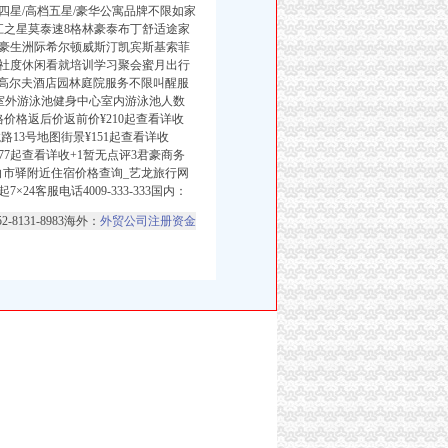
星/舒适四星/高档五星/豪华公寓品牌不限如家
江之星莫泰速8格林豪泰布丁舒适途家
豪生洲际希尔顿威斯汀凯宾斯基索菲
社度休闲看就培训学习聚会蜜月出行
寓高尔夫酒店园林庭院服务不限叫醒服
厅室外游泳池健身中心室内游泳池人数
格价格返后价返前价¥210起查看详收
路13号地图街景¥151起查看详收
¥77起查看详收+1暂无点评3君豪商务
白市驿附近住宿价格查询_艺龙旅行网
4客服电话4009-333-333国内：
852-8131-8983海外：
外贸公司注册资金