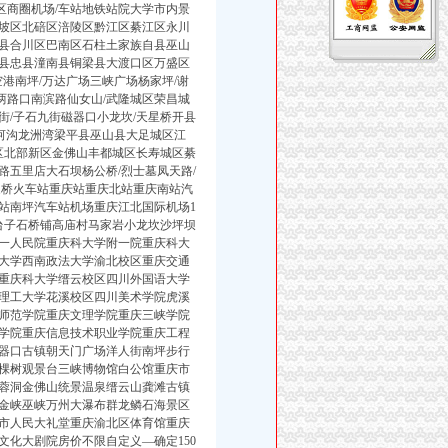
区商圈机场/车站地铁站院大学市内景
坡区北碚区涪陵区黔江区綦江区永川
县合川区巴南区石柱土家族自县巫山
县忠县潼南县铜梁县大渡口区万盛区
空港南坪/万达广场三峡广场杨家坪/谢
两路口南滨路仙女山/武隆城区荣昌城
/子石九街磁器口小龙坎/天星桥开县
河沟龙洲湾梁平县巫山县大足城区江
区北部新区金佛山丰都城区长寿城区綦
五里店大石坝杨公桥/烈士墓凤天路/
家桥火车站重庆站重庆北站重庆南站汽
站南坪汽车站机场重庆江北国际机场1
台子石桥铺高庙村马家岩小龙坎沙坪坝
一人民院重庆科大学附一院重庆科大
大学西南政法大学渝北校区重庆交通
重庆科大学缙云校区四川外国语大学
理工大学花溪校区四川美术学院虎溪
师范学院重庆文理学院重庆三峡学院
学院重庆信息技术职业学院重庆工程
器口古镇朝天门广场洋人街南坪步行
棵树观景台三峡博物馆白公馆重庆市
蓉洞金佛山统景温泉缙云山龚滩古镇
金峡巫峡万州大瀑布群龙鳞石海景区
市人民大礼堂重庆渝北区体育馆重庆
化大剧院房价不限自定义—确定150