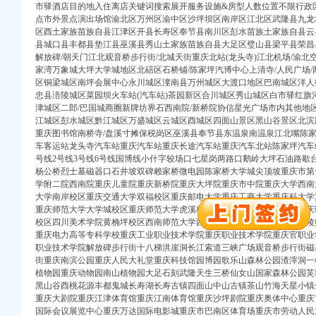
市驿酒店目的地入住离店关键词搜索展开服务设施&房型人数位置不限行政
点市外景点演出场馆渝北区万州区渝中区沙坪坝区南岸区江北区武隆县九龙
区酉土家族苗族自县江津区开县长寿区奉节县南川区彭水苗族土家族自县云
县城口县丰都县垫江县巫溪县秀山土家族苗族自县大足区璧山县梁平县荣昌
解放碑/朝天门江北观音桥步行街/北城天街重庆北站(龙头寺)江北机场/渝北
家湾万象城大坪大学城地区北碚区石桥铺/陈家坪汽博中心上清寺/人民广场/
区铜梁城区南坪会展中心永川城区潼南县万州城区大渡口地区巴南城区洋人街
忠县涪陵城区菜园坝火车站(汽车站)茶园新区合川城区秀山城区白市驿红旗
津城区二郎/巴国城商圈新牌坊界石西南院/新桥院协信星光广场市内其他地
注册）
江城区彭水城区黔江城区万盛城区云城区酉城区四面山景区黑山谷景区北滨路
重庆图书馆南桥寺/盘溪寸摊保税岗区巫溪县奉节县东温泉南温泉江北嘴陈
进出口权）
车客运站龙头寺汽车站重庆汽车站重庆长途汽车站重庆汽车北站陈家坪汽车
注册）
号线2号线3号线6号线国博线小什字较场口七星岗两路口鹅岭大坪石油路歇
杨公桥烈士墓磁器口石井坡双碑赖家桥微电园陈家桥大学城尖顶坡重庆市第
注册）
学附二院西南院重庆儿童院重庆新桥院重庆大坪院重庆市中院重庆大学西南
大学南岸校区重庆交通大学双福校区重庆邮电大学重庆工商大学重庆科大学
商注册）
重庆师范大学大学城校区重庆师范大学虎溪校区重庆师范大学北碚校区重庆
校区四川美术学院黄桷坪校区西南师范大学西南农业大学重庆科技学院涪陵
）
重庆电力高等专科学校重庆工业职业技术学院重庆职业技术学院重庆官职业
）
职业技术学院解放碑步行街十八梯洪崖洞长江索道三峡广场观音桥步行街磁
万 （进出口权）
街重庆南滨公园重庆人民大礼堂重庆科技馆园博园歌乐山森林公园渣滓洞一
注册）
植物园重庆动物园南山植物园大足石刻武隆天生三桥仙女山国家森林公园芙
注册）
黑山谷酉桃花源丰都鬼城长寿湖长寿古镇四面山中山古镇茶山竹海天星小镇
进出口权）
重庆大剧院重庆江津体育馆重庆江南体育馆重庆沙坪剧院重庆奥体中心重庆
国际会议展览中心重庆万达国际电影城重庆市巴南区体育场重庆市劳动人民文
注册）