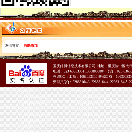
工商注册、代理记账、车指标、股权转让、增资验资、公司注销-公司
重庆大型物流商贸市场项目权融资5亿-6亿-选项目-投融界|专业的融资
重庆林霞财务咨询有限公司
大代理记账_新浪博客
上个月装修
所得税汇算清缴清算公司_所得税汇算清缴清算厂家_公司黄页-阿里巴巴
【工商年检代办】公司黄页|厂家名录_顺企网
友情链接：
自助添加
执照办理公司_执照办理厂家_公司黄页-阿里巴巴
九龙坡区摆账验资美元验资商业保理公司注册谁家可靠
九龙坡区卫生人才网招聘报名条件/流程_九龙坡区院/卫生人
江州（地理位置）-搜百科
重庆帅博信息技术有限公司 地址：重庆渝中区大坪
商住楼装修
电话：023-63653351 13368080804 传真：023-6365
咨询QQ：工商：1063653355 进出口权：1063653355
国内家顶尖窗帘培训专业的教学流程-原创-高清-爱奇艺
受理员QQ：22863164-3 22863164-4 22863164-5 228
国金证券融资融券-融资融券-国金证券融资余额
51La
重庆市九龙坡区法院办公楼装饰工程施工组织设计-MBA智库文档
江州（地理位置）-搜百科
【DOC】-重庆市九龙坡区法院办公楼装饰工程施工组织设计&#40;doc
重庆举行中国（重庆）自由贸易试验区系列新闻发布会（第五场）
九龙坡区核名流程
【多图】石桥铺商圈枫丹苑正规两房92万带30平米家花园带指标,
重庆：“全渝通办”让群众能办事好办事办成事_国内国际_新闻频道_