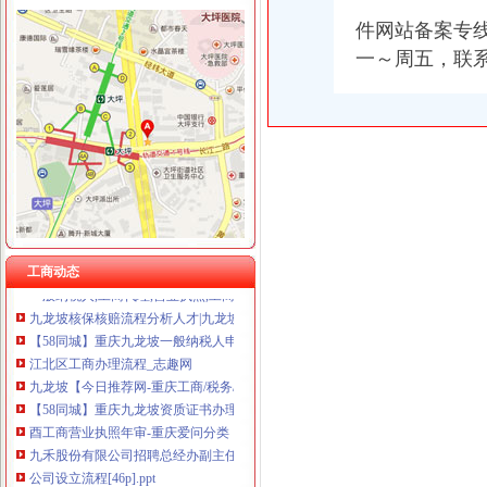
件网站备案专
一～周五，联
九龙坡区核名流程
【多图】石桥铺商圈枫丹苑正规两房92万带30平米家花园带指标,
重庆：“全渝通办”让群众能办事好办事办成事_国内国际_新闻频道_
【领航新征程】重庆：“全渝通办”让群众能办事好办事办成事_金羊
重庆跨省异地居民受理点增至60个_重庆频道_凤凰网
九龙坡畅销的的LED大电子屏幕_单LED显示屏（模组）_捷配电子
请问一下分公司注册流程及费用是多少呐？--在线法律咨询|律师365(
工商动态
一般纳税人,工商代理,营业执照,工商局核名,江北,九龙坡,
九龙坡核保核赔流程分析人才|九龙坡核保核赔流程分析个人简历汇总|
【58同城】重庆九龙坡一般纳税人申请_一般纳税人申请代办_一般纳税
江北区工商办理流程_志趣网
九龙坡【今日推荐网-重庆工商/税务/财务】
【58同城】重庆九龙坡资质证书办理_企业资质代理_资质代办机构
酉工商营业执照年审-重庆爱问分类
九禾股份有限公司招聘总经办副主任-化工英才网
公司设立流程[46p].ppt
一个朋友想问下天津北辰公司注册流程--在线法律咨询|律师365(.