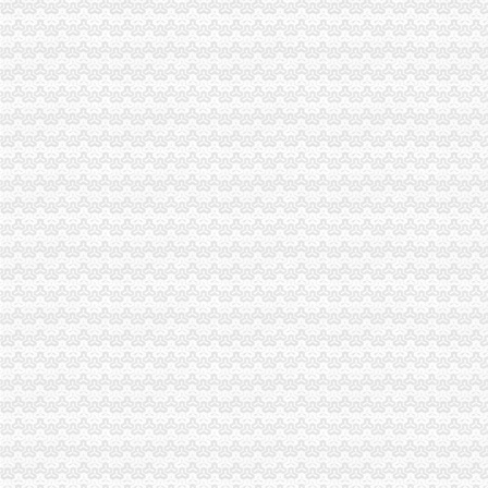
【领航新征程】重庆：“全渝通办”让群众能办事好办事办成事_金羊
重庆跨省异地居民受理点增至60个_重庆频道_凤凰网
九龙坡畅销的的LED大电子屏幕_单LED显示屏（模组）_捷配电子
请问一下分公司注册流程及费用是多少呐？--在线法律咨询|律师365(
一般纳税人,工商代理,营业执照,工商局核名,江北,九龙坡,
九龙坡核保核赔流程分析人才|九龙坡核保核赔流程分析个人简历汇总|
【58同城】重庆九龙坡一般纳税人申请_一般纳税人申请代办_一般纳税
江北区工商办理流程_志趣网
九龙坡【今日推荐网-重庆工商/税务/财务】
【58同城】重庆九龙坡资质证书办理_企业资质代理_资质代办机构
酉工商营业执照年审-重庆爱问分类
九禾股份有限公司招聘总经办副主任-化工英才网
公司设立流程[46p].ppt
一个朋友想问下天津北辰公司注册流程--在线法律咨询|律师365(.
重庆九龙坡2018年考研报名流程【已公布】_考研_无忧考网
谁能说说重庆家具厂哪里多？_家具装修|一起网装修
巴南区工商代办公司注册地址_志趣网
九龙坡区着力造招商引资公共服务平台_简政放权放管结合优化服务
重庆开餐馆费用
车装饰公司名称-家居装修互动问答
喜迎十九大|汇聚山城红盾力量彰显改革责任担当——来自重庆市工商
重庆市工商局五措并举促进内资市场主体稳健增长_动态