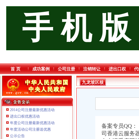
手 机 版
首 页
成功案例
公司注册
注销转让
进出口权
代
九龙坡区核
名流程
2014公司注册最新优惠活动
进出口权优惠活动
年度公司注册最新优惠活动
备案专员QQ
年度活动公司注册送优惠
司香港云服务
公示公告
重庆卿倾商贸有限责任公司 渝江100万 （工商注册）