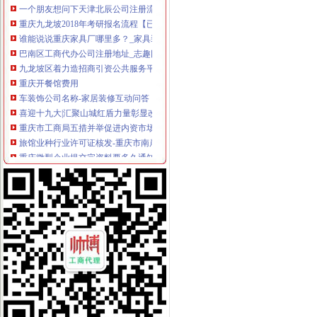
重庆九龙坡2018年考研报名流程【已公布】_考研_无忧考网
谁能说说重庆家具厂哪里多？_家具装修|一起网装修
巴南区工商代办公司注册地址_志趣网
九龙坡区着力造招商引资公共服务平台_简政放权放管结合优化服务
重庆开餐馆费用
车装饰公司名称-家居装修互动问答
喜迎十九大|汇聚山城红盾力量彰显改革责任担当——来自重庆市工商
重庆市工商局五措并举促进内资市场主体稳健增长_动态
旅馆业种行业许可证核发-重庆市南岸区人民
重庆微型企业提交完资料要多久通知培训哦_百度知道
【58同城】中梁山劳动争议律师_中梁山劳动纠纷_中梁山劳动争议咨询
重庆澳凯龙科技股份有限公司法律意见书_澳凯龙（）_公
重庆九龙坡哪能做商业计划书-久久信息网
九禾股份有限公司招聘总经办副主任-英才网联
【领航新征程】重庆：“全渝通办”让群众能办事好办事办成事_国内
公司设立流程析.ppt
【苹果6S手机办理程序】-苹果6S手机办理程序价格|批发-苹果6S手机
重庆工商代办执照_重庆工商注册代办公司_重庆代办公司_重庆注册公
【湖北省槽车物流主管招聘】九禾股份有限公司招聘槽车物流主管-中
下半年重庆将扩大“多证合一”覆盖范围-要闻-重庆乐居网
九龙坡机械生产计划员人才|九龙坡机械生产计划员个人简历汇总|九龙