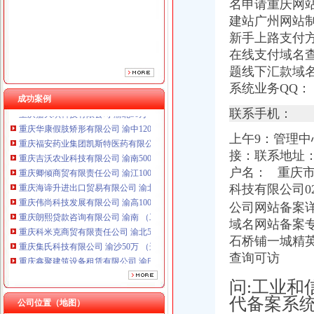
名申请重庆网站
重庆海谛升进出口贸易有限公司 渝北100万 （进出口权）
建站广州网站
重庆伟尚科技发展有限公司 渝高100万 （工商注册）
新手上路支付
重庆朗熙贷款咨询有限公司 渝南 （工商注册）
在线支付域名
重庆科米克商贸有限责任公司 渝北50万 （工商注册）
题线下汇款域
重庆集氏科技有限公司 渝沙50万 （进出口权）
系统业务QQ：
重庆鑫聚建筑设备租赁有限公司 渝巴3万 （工商注册）
成功案例
重庆嘉天琪科技有限公司 渝北30万 （工商注册）
联系手机：
重庆华康假肢矫形有限公司 渝中120万 （增资）
重庆福安药业集团凯斯特医药有限公司 渝新100万 （进出口权）
上午9：管理中
重庆吉沃农业科技有限公司 渝南500万 （工商注册）
接：联系地址
重庆卿倾商贸有限责任公司 渝江100万 （工商注册）
户名： 重庆市九
重庆海谛升进出口贸易有限公司 渝北100万 （进出口权）
科技有限公司023dn
重庆伟尚科技发展有限公司 渝高100万 （工商注册）
重庆朗熙贷款咨询有限公司 渝南 （工商注册）
公司网站备案
重庆科米克商贸有限责任公司 渝北50万 （工商注册）
域名网站备案
重庆集氏科技有限公司 渝沙50万 （进出口权）
石桥铺一城精英
重庆鑫聚建筑设备租赁有限公司 渝巴3万 （工商注册）
查询可访
重庆嘉天琪科技有限公司 渝北30万 （工商注册）
重庆华康假肢矫形有限公司 渝中120万 （增资）
问:工业和
重庆福安药业集团凯斯特医药有限公司 渝新100万 （进出口权）
代备案系
公司位置（地图）
重庆吉沃农业科技有限公司 渝南500万 （工商注册）