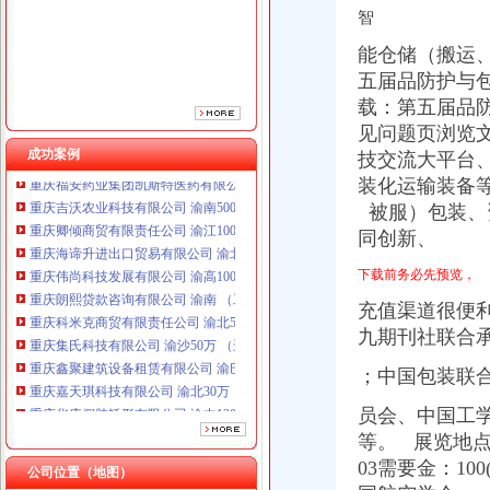
智
重庆朗熙贷款咨询有限公司 渝南 （工商注册）
重庆科米克商贸有限责任公司 渝北50万 （工商注册）
能仓储（搬运、
重庆集氏科技有限公司 渝沙50万 （进出口权）
五届品防护与包
重庆鑫聚建筑设备租赁有限公司 渝巴3万 （工商注册）
载：第五届品防
重庆嘉天琪科技有限公司 渝北30万 （工商注册）
见问题页浏览
重庆华康假肢矫形有限公司 渝中120万 （增资）
成功案例
重庆福安药业集团凯斯特医药有限公司 渝新100万 （进出口权）
技交流大平台
重庆吉沃农业科技有限公司 渝南500万 （工商注册）
装化运输装备
重庆卿倾商贸有限责任公司 渝江100万 （工商注册）
被服）包装、
重庆海谛升进出口贸易有限公司 渝北100万 （进出口权）
同创新、
重庆伟尚科技发展有限公司 渝高100万 （工商注册）
重庆朗熙贷款咨询有限公司 渝南 （工商注册）
下载前务必先预览，
重庆科米克商贸有限责任公司 渝北50万 （工商注册）
充值渠道很便
重庆集氏科技有限公司 渝沙50万 （进出口权）
九期刊社联合
重庆鑫聚建筑设备租赁有限公司 渝巴3万 （工商注册）
重庆嘉天琪科技有限公司 渝北30万 （工商注册）
；中国包装联
重庆华康假肢矫形有限公司 渝中120万 （增资）
重庆福安药业集团凯斯特医药有限公司 渝新100万 （进出口权）
员会、中国工
重庆吉沃农业科技有限公司 渝南500万 （工商注册）
等。 展览地
03需要金：10
公司位置（地图）