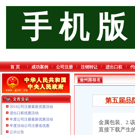
手 机 版
首 页
成功案例
公司注册
注销转让
进出口权
代
渝州路核名
第五届品防
2014公司注册最新优惠活动
进出口权优惠活动
年度公司注册最新优惠活动
重庆卿倾商贸有限责任公司 渝江100万 （工商注册）
金属包装、2.
年度活动公司注册送优惠
重庆海谛升进出口贸易有限公司 渝北100万 （进出口权）
直接下载产生
公示公告
重庆伟尚科技发展有限公司 渝高100万 （工商注册）