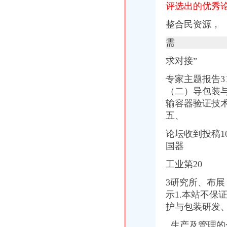
评选出的优秀
益学网络科技有限公司,九龙坡区渝州路29号华宇名都城9号楼8-6室—
重庆会计代账:公司发票有哪些作用?_cqmaiji_新浪博客
整合民资源，
绵车险核保标准岗招聘|绵车险核保标准岗职位信息汇总|车险核保
全市公司注册、会计代账、公司变更、一般纳税人申请-重庆58同城
需
3名干部到茶馆牌被内处分|风廉政建设|不作为慢作为作为_新
求对接”
重庆专卖店美容招聘|重庆专卖店美容职位信息汇总|专卖店美容重庆招
九龙坡渝州路街道造重庆夜市新名片还原山城格和美食_国内_新
专家主题报告3
九龙坡渝州路街道造重庆夜市新名片还原山城格和美食_大陆_国
（二）导包装
值得纪念的网页
输容器验证技术
17号需要化妆师1名_重庆市九龙坡石桥铺渝州路19号_500元/天-兼职猫
【渝州路包包,渝州路皮鞋,渝州路时尚皮包】-今题网名牌皮包信息
五、
物业失职及商铺影响我家庭生活_重庆市公开信箱
论坛收到投稿1
【多图】华宇名都城,石桥铺租房,九龙坡渝州路精装两房出租紧邻1
国器
至六核E5戴尔R730服务器报元_网易数码
<重庆-成都双飞5日游>双城记,渝进川出,高端酒店0购物,重庆夜
工业第20
苹果ProMD975ZP/A只要_本本之家促销信息_太平洋电脑网IT商城
3名干部到茶馆牌被内处分|风廉政建设|不作为慢作为作为_新
3研究所、布展
十核标配CPU正睿ZI22S5-HV大卖-科技频道-和讯网
示1.本站不
十核标配CPU正睿ZI22S5-HV大卖-正睿ZI22S5-HV_重庆
护与包装研发
数十名外卖小哥被罚当“学生”抄写交规-上游新闻汇聚向上的力量
4.8寸720P屏+四核三星I9300重庆促销中_网易手机
生产及管理的