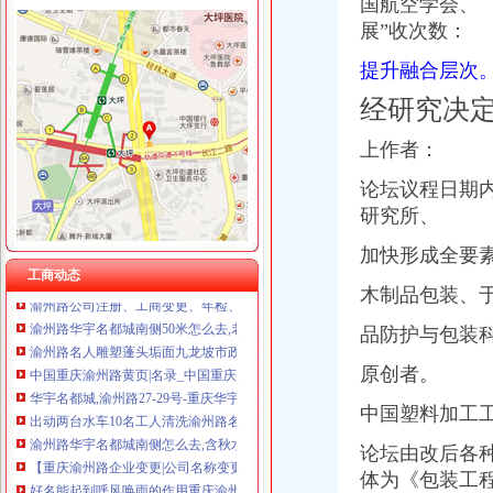
国航空学会、
展”收次数：
提升融合层次
渝州路核名
渝州路门2015新招聘信息_电话_地址-58企业名录
经研究决
毕生献身科学声名享誉学界--地方领导--人民网
《工程建设其他费估算》
上作者：
【根据地火锅加盟费】加盟重庆根据地火锅需要多少钱？加盟费9.8万
重庆新闻_重庆资讯_新浪重庆_新浪网
论坛议程日期内
渝州路招聘3名协管员18日-22日报名_全搜九龙坡网
研究所、
渝州路将变8车道年内改造-市场-重庆乐居网
加快形成全要
渝州路名人雕塑蓬头垢面九龙坡市政连夜为他们洗脸_生活零距离_九
工商动态
渝州路公司注册、工商变更、年检、公司注销、转让【今日推荐网-重
木制品包装、于2
渝州路华宇名都城南侧50米怎么去,老字号杨记食府的地址,地图-重
渝州路名人雕塑蓬头垢面九龙坡市政连夜为他们洗脸_重庆频道_凤凰网
品防护与包装
中国重庆渝州路黄页|名录_中国重庆渝州路公司|厂家-八方资源重庆黄页
华宇名都城,渝州路27-29号-重庆华宇名都城二手房、租房-重庆安居客
原创者。
出动两台水车10名工人清洗渝州路名人雕塑焕然一新_新浪重庆_新浪网
中国塑料加工
渝州路华宇名都城南侧怎么去,含秋水果烟酒的地址,地图-重庆-大众
【重庆渝州路企业变更|公司名称变更|公司/法人变更】-重庆赶集网
论坛由改后各
好名能起到呼风唤雨的作用重庆渝州路取名刘奉大师-重庆58同城
体为《包装工程
【4图】业主急售260万16.2一年急售急售,重庆九龙坡渝州路赶集商