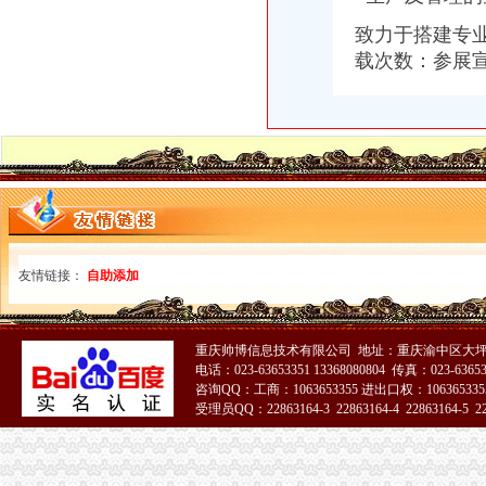
价比高的时尚小本,苹果macair促销_本本之家促销信息_太平洋电
重庆HTCOneX四核旗舰促销仅售3450元_网易手机
致力于搭建专业
刘昌盛电话：,刘昌盛网上店铺发布二手房房源-重庆安
载次数：参展
重庆明翼科技有限公司,重庆市九龙坡区渝州路29号华宇名都城8-21
重庆恩隆科技有限公司,重庆市九龙坡区石桥铺渝州路31号华宇名都
六核双路同出正睿ZI2TW5-6636P价-正睿ZI2TW5-6636P_重庆工作
连夜洗脸4小时重庆渝州路名人雕塑焕然一新（图）_金羊网新闻
重庆内资公司注册：江北大石坝工商注册代帐一站式服务不办个体-
友情链接：
自助添加
重庆帅博信息技术有限公司 地址：重庆渝中区大坪
电话：023-63653351 13368080804 传真：023-6365
咨询QQ：工商：1063653355 进出口权：1063653355
受理员QQ：22863164-3 22863164-4 22863164-5 228
51La