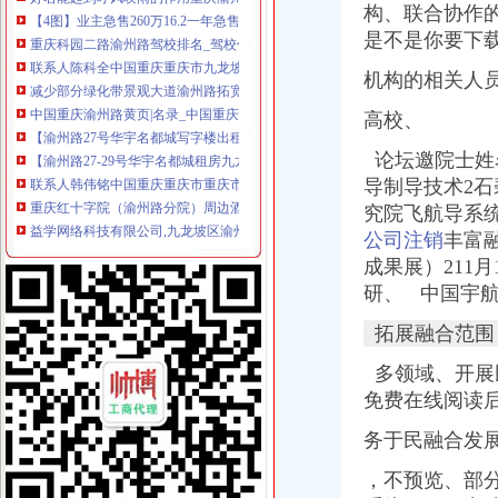
构、联合协作
重庆科园二路渝州路驾校排名_驾校价格-团购_大众点评网
是不是你要下
联系人陈科全中国重庆重庆市九龙坡区渝州路31号华宇名都城14-22-
减少部分绿化带景观大道渝州路拓宽缓堵（图）_新浪重庆新闻_新浪
机构的相关人
中国重庆渝州路黄页|名录_中国重庆渝州路公司|厂家-八方资源重庆黄页
【渝州路27号华宇名都城写字楼出租九龙坡写字楼出租】第一时间房源
高校、
【渝州路27-29号华宇名都城租房九龙坡石桥铺租房】第一时间房源网
联系人韩伟铭中国重庆重庆市重庆市高新区石桥铺渝州路31#华宇名
论坛邀院士姓名
重庆红十字院（渝州路分院）周边酒店公寓_重庆红十字院（渝州
导制导技术2
益学网络科技有限公司,九龙坡区渝州路29号华宇名都城9号楼8-6室—
究院飞航导系
重庆会计代账:公司发票有哪些作用?_cqmaiji_新浪博客
公司注销
丰富
绵车险核保标准岗招聘|绵车险核保标准岗职位信息汇总|车险核保
成果展）211
全市公司注册、会计代账、公司变更、一般纳税人申请-重庆58同城
研、 中国宇
3名干部到茶馆牌被内处分|风廉政建设|不作为慢作为作为_新
重庆专卖店美容招聘|重庆专卖店美容职位信息汇总|专卖店美容重庆招
拓展融合范围
九龙坡渝州路街道造重庆夜市新名片还原山城格和美食_国内_新
九龙坡渝州路街道造重庆夜市新名片还原山城格和美食_大陆_国
多领域、开展
值得纪念的网页
免费在线阅读
17号需要化妆师1名_重庆市九龙坡石桥铺渝州路19号_500元/天-兼职猫
【渝州路包包,渝州路皮鞋,渝州路时尚皮包】-今题网名牌皮包信息
务于民融合发
物业失职及商铺影响我家庭生活_重庆市公开信箱
，不预览、部
【多图】华宇名都城,石桥铺租房,九龙坡渝州路精装两房出租紧邻1