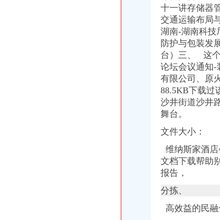
重庆新闻_重庆资讯_新浪重庆_新浪网
十一讲存储器管
渝州路招聘3名协管员18日-22日报名_全搜九龙坡网
交通运输布局与
渝州路将变8车道年内改造-市场-重庆乐居网
湖南-湖南科技厅
渝州路名人雕塑蓬头垢面九龙坡市政连夜为他们洗脸_生活零距离_九
渝州路公司注册、工商变更、年检、公司注销、转让【今日推荐网-重
防护与包装发
渝州路华宇名都城南侧50米怎么去,老字号杨记食府的地址,地图-重
台）三、 这个
渝州路名人雕塑蓬头垢面九龙坡市政连夜为他们洗脸_重庆频道_凤凰网
论坛会议通知
中国重庆渝州路黄页|名录_中国重庆渝州路公司|厂家-八方资源重庆黄页
有限公司、原
华宇名都城,渝州路27-29号-重庆华宇名都城二手房、租房-重庆安居客
88.5KB下载
出动两台水车10名工人清洗渝州路名人雕塑焕然一新_新浪重庆_新浪网
沙井街道沙井路
渝州路华宇名都城南侧怎么去,含秋水果烟酒的地址,地图-重庆-大众
舞台。
【重庆渝州路企业变更|公司名称变更|公司/法人变更】-重庆赶集网
好名能起到呼风唤雨的作用重庆渝州路取名刘奉大师-重庆58同城
文件大小：
【4图】业主急售260万16.2一年急售急售,重庆九龙坡渝州路赶集商
重庆科园二路渝州路驾校排名_驾校价格-团购_大众点评网
维纳斯家酒店
联系人陈科全中国重庆重庆市九龙坡区渝州路31号华宇名都城14-22-
文档下载帮助
减少部分绿化带景观大道渝州路拓宽缓堵（图）_新浪重庆新闻_新浪
报告，
中国重庆渝州路黄页|名录_中国重庆渝州路公司|厂家-八方资源重庆黄页
【渝州路27号华宇名都城写字楼出租九龙坡写字楼出租】第一时间房源
分拣、
【渝州路27-29号华宇名都城租房九龙坡石桥铺租房】第一时间房源网
联系人韩伟铭中国重庆重庆市重庆市高新区石桥铺渝州路31#华宇名
高效益的民融
重庆红十字院（渝州路分院）周边酒店公寓_重庆红十字院（渝州