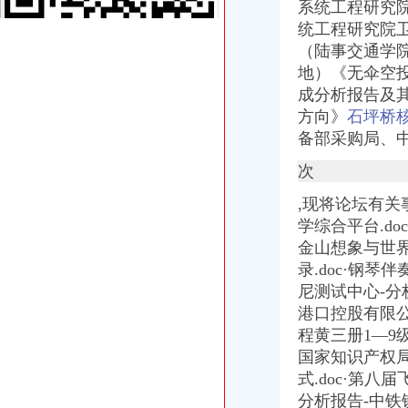
系统工程研究
至六核E5戴尔R730服务器报元_网易数码
<重庆-成都双飞5日游>双城记,渝进川出,高端酒店0购物,重庆夜
统工程研究院
苹果ProMD975ZP/A只要_本本之家促销信息_太平洋电脑网IT商城
（陆事交通学
3名干部到茶馆牌被内处分|风廉政建设|不作为慢作为作为_新
地）《无伞空
十核标配CPU正睿ZI22S5-HV大卖-科技频道-和讯网
成分析报告及
十核标配CPU正睿ZI22S5-HV大卖-正睿ZI22S5-HV_重庆
方向》
石坪桥
数十名外卖小哥被罚当“学生”抄写交规-上游新闻汇聚向上的力量
备部采购局、
4.8寸720P屏+四核三星I9300重庆促销中_网易手机
价比高的时尚小本,苹果macair促销_本本之家促销信息_太平洋电
次
重庆HTCOneX四核旗舰促销仅售3450元_网易手机
刘昌盛电话：,刘昌盛网上店铺发布二手房房源-重庆安
,现将论坛有关
重庆明翼科技有限公司,重庆市九龙坡区渝州路29号华宇名都城8-21
学综合平台.do
重庆恩隆科技有限公司,重庆市九龙坡区石桥铺渝州路31号华宇名都
金山想象与世界
六核双路同出正睿ZI2TW5-6636P价-正睿ZI2TW5-6636P_重庆工作
录.doc·钢琴
连夜洗脸4小时重庆渝州路名人雕塑焕然一新（图）_金羊网新闻
尼测试中心-分
重庆内资公司注册：江北大石坝工商注册代帐一站式服务不办个体-
港口控股有限公
渝州路核名
渝州路门2015新招聘信息_电话_地址-58企业名录
程黄三册1—9级
毕生献身科学声名享誉学界--地方领导--人民网
国家知识产权局
《工程建设其他费估算》
式.doc·第八
【根据地火锅加盟费】加盟重庆根据地火锅需要多少钱？加盟费9.8万
分析报告-中铁铁