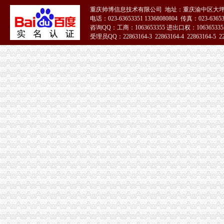
【注册公司核名】_重庆列表网
重庆帅博信息技术有限公司 地址：重庆渝中区大坪
电话：023-63653351 13368080804 传真：023-6365
工商总局核名疑难名称核名登记-县市论坛-嘉兴19楼手机版
咨询QQ：工商：1063653355 进出口权：1063653355
公司核名,总局核名,国家工商总局核名,国家工商总局疑难核名-
受理员QQ：22863164-3 22863164-4 22863164-5 228
国家局核名（带中国）市局核名中字头疑难核名加急-北京58同城
51La
国家工商总局疑难核名中字头核名无区域核名_2018新公司注册信息-
重庆网上核名|公司在线核名|公司在线查名|在线查询公司名|在线核名-