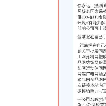
西南铝业（集团）有限责任公司-搜百科
你永远...[查
益西彭措《往生论注讲记》二十四
局核名国家局核
西彭将建全市大葡萄园基地千亩葡萄熟了等你摘-食品资讯-第一食
俊139核11
往生论注讲记1——益西彭措堪布_海潮音8_新浪博客
环境=有能力解
创新驱动发展扮靓美丽西彭-新华网重庆频道
英利国际广场_富力城五星名座_楼盘对比分析-重庆乐居
册的公司可申
重庆全面开挂！今天起,其他城市都要羡慕重庆啦_搜狐其它_搜狐网
运掌握在自己
如果未来五年你还在重庆生活能接受这样的重庆吗？-新华网重庆频道
重庆江津滨江新城
运掌握在自己
大客车超载过道挤坐了12人驾驶员或遭罚2000元记12分(图)_网易
题关于批发问
复地城就_富力城五星名座_楼盘对比分析-重庆乐居
工网涂料网塑
重庆主城周边全摘葡萄攻略_搜狐旅游_搜狐网
品网纺织网服
小塆互通立交通车：江津老城至主城核心区仅30分钟（图）_重庆频道_
日当地震核电站新环境延续存眷-搜狐新人的空间-搜狐博客
防网运动休闲
呼唤观世音 益西彭措堪布_妙儿_新浪博客
网媒广电网酒
因果明镜论(连载七)——堪布益西彭措 著_枫林晚_新浪博客
箱包网食品网网
江津滨江新城(组图)-搜狐滚动
友链接本站内
益西彭措堪布：消除苦难的方法一
微博晒照并写
如果5年后还在重庆,你还能接受这样的重庆吗？
绕城高速小塆互通立交建成通车江津半小时到主城(组图)-搜狐滚动
㈠公司名称(按
对不住了,其他城市！重庆要逆天了！_搜狐教育_搜狐网
例;㈢公司经营