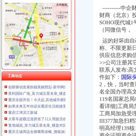
重庆科米克商贸有限责任公司 渝北50万 （工商注册）
----------中企财商
西彭核名
重庆集氏科技有限公司 渝沙50万 （进出口权）
财商（北京）
代办国家局核名疑难核名多少钱_公司注册服务_商务服务_商城_中国麦
重庆鑫聚建筑设备租赁有限公司 渝巴3万 （工商注册）
SOHO现代城1
100元核名,300个体登记,500公司注册-长沙58同城
重庆嘉天琪科技有限公司 渝北30万 （工商注册）
疑难核名中铁字号疑难核名中铁字号-北京丰台工商注册-北京紫页114网
（同微信号，
重庆华康假肢矫形有限公司 渝中120万 （增资）
浙江公司名字核名预先核名-信息服务-水母网
重庆福安药业集团凯斯特医药有限公司 渝新100万 （进出口权）
运的好坏由自
国家局中字头企业核名流程及北京工商局免费核名
重庆吉沃农业科技有限公司 渝南500万 （工商注册）
称、
不限更新
重庆产业园区-搜百科
西南铝业（集团）有限责任公司-搜百科
供应信息求购信
益西彭措《往生论注讲记》二十四
>>公司注册其
西彭将建全市大葡萄园基地千亩葡萄熟了等你摘-食品资讯-第一食
联系人发布:
往生论注讲记1——益西彭措堪布_海潮音8_新浪博客
工商动态
件如下：
国际
创新驱动发展扮靓美丽西彭-新华网重庆频道
2，快，当时查
英利国际广场_富力城五星名座_楼盘对比分析-重庆乐居
名全国办理高文
重庆全面开挂！今天起,其他城市都要羡慕重庆啦_搜狐其它_搜狐网
119名国家总局
如果未来五年你还在重庆生活能接受这样的重庆吗？-新华网重庆频道
重庆江津滨江新城
看详细]工商局
大客车超载过道挤坐了12人驾驶员或遭罚2000元记12分(图)_网易
工商局加急受理
复地城就_富力城五星名座_楼盘对比分析-重庆乐居
III377加急
重庆主城周边全摘葡萄攻略_搜狐旅游_搜狐网
明高经理139核
小塆互通立交通车：江津老城至主城核心区仅30分钟（图）_重庆频道_
资金证明资金证明