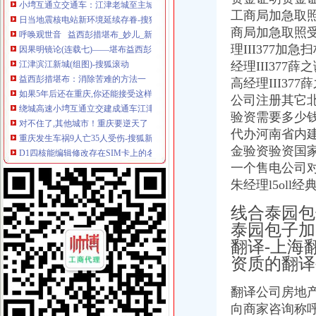
日当地震核电站新环境延续存眷-搜狐新人的空间-搜狐博客
工商局加急取照
呼唤观世音 益西彭措堪布_妙儿_新浪博客
商局加急取照受
因果明镜论(连载七)——堪布益西彭措 著_枫林晚_新浪博客
江津滨江新城(组图)-搜狐滚动
理III377加
益西彭措堪布：消除苦难的方法一
经理III37
如果5年后还在重庆,你还能接受这样的重庆吗？
高经理III37
绕城高速小塆互通立交建成通车江津半小时到主城(组图)-搜狐滚动
公司注册其它北
对不住了,其他城市！重庆要逆天了！_搜狐教育_搜狐网
验资需要多少钱
重庆发生车祸9人亡35人受伤-搜狐新闻
代办河南省内
D1四核能编辑修改存在SIM卡上的名片吗-华为D1四核XL机型讨论花
金验资验资国
【西彭工商局】_重庆列表网
总局核名集团公司核名_总局核名集团公司核名厂家批发-虎易网
一个售电公司对
英战略核潜艇又出事！9名海员因饮酒而被解职_新闻中心_中国网
朱经理l5ol
办理集团核名无区域核名
线合泰园包
国家局核名与地方核名区别
工商核名_工商核名批发价_工商核名货源--虎易网
泰园包子加
中国将造国家新名片推动高铁核电“走出去”_国际新闻_环球网
翻译-上海
国家局核名加急核名1-3天核准-久久信息网
资质的翻译
国家局核名专业国家局核名
【核名步骤材料】-核名步骤材料价格|批发-核名步骤材料公司-黄页88网
翻译公司房地
【国家总局核名】国家总局核名价格_国家总局核名批发_国家总局核名
向商家咨询称
【西格公司核名国家局核名】价格_厂家_图片-Hc360慧聪网