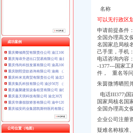
名称
可以无行政区划
申请前提条件：2
全国办理高文俊
成功案例
名国家总局核名
重庆卿倾商贸有限责任公司 渝江100万 （工商注册）
己手里，
手机
重庆海谛升进出口贸易有限公司 渝北100万 （进出口权）
重庆伟尚科技发展有限公司 渝高100万 （工商注册）
电话咨询内容：------
重庆朗熙贷款咨询有限公司 渝南 （工商注册）
-1377--
重庆科米克商贸有限责任公司 渝北50万 （工商注册）
件， 重名等
重庆集氏科技有限公司 渝沙50万 （进出口权）
重庆鑫聚建筑设备租赁有限公司 渝巴3万 （工商注册）
朱茵微博晒照并
重庆嘉天琪科技有限公司 渝北30万 （工商注册）
电话III377
重庆华康假肢矫形有限公司 渝中120万 （增资）
国家局核名国家
重庆福安药业集团凯斯特医药有限公司 渝新100万 （进出口权）
重庆吉沃农业科技有限公司 渝南500万 （工商注册）
全国办理高文俊
重庆卿倾商贸有限责任公司 渝江100万 （工商注册）
企业公司注册资
重庆海谛升进出口贸易有限公司 渝北100万 （进出口权）
重庆伟尚科技发展有限公司 渝高100万 （工商注册）
公司位置（地图）
疑难名称核准
重庆朗熙贷款咨询有限公司 渝南 （工商注册）