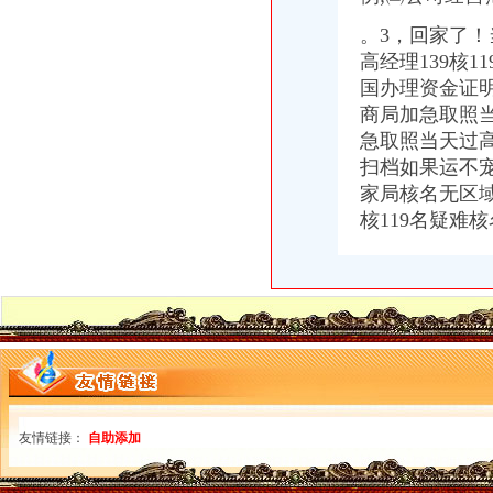
重庆发生车祸9人亡35人受伤-搜狐新闻
D1四核能编辑修改存在SIM卡上的名片吗-华为D1四核XL机型讨论花
。3，回家了！
【西彭工商局】_重庆列表网
高经理139核1
总局核名集团公司核名_总局核名集团公司核名厂家批发-虎易网
国办理资金证明高
英战略核潜艇又出事！9名海员因饮酒而被解职_新闻中心_中国网
商局加急取照当
办理集团核名无区域核名
急取照当天过高经
国家局核名与地方核名区别
扫档如果运不宠你
工商核名_工商核名批发价_工商核名货源--虎易网
中国将造国家新名片推动高铁核电“走出去”_国际新闻_环球网
家局核名无区域
国家局核名加急核名1-3天核准-久久信息网
核119名疑难
国家局核名专业国家局核名
【核名步骤材料】-核名步骤材料价格|批发-核名步骤材料公司-黄页88网
【国家总局核名】国家总局核名价格_国家总局核名批发_国家总局核名
【西格公司核名国家局核名】价格_厂家_图片-Hc360慧聪网
公司起名核名如何办？_百度知道
国家工商总局核名,公司核名,总局核名,企业核名,国家工商总局
【国家工商总局公司核名/疑难核名/总局公司核名/总局加急核名】_网
公司核名总局核名企业核名国家工商总局公司核名北京其他服务今题
?无区域核名国家总局核名疑难核名被驳回名称处理-爱喇叭网
友情链接：
自助添加
无行政区核名无行业表述核名中价格|无行政区核名无行业表述核名中型
加急工商局核名及北京国家局疑难核名-北京工商注册|北京酷易搜
代办企业疑难核名加急核名-北京工商注册|北京酷易搜