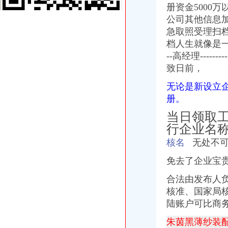
册资金5000
公司起名核名如何办？_百度知道
公司其他信息加
国家工商总局核名,公司核名,总局核名,企业核名,国家工商总局
【国家工商总局公司核名/疑难核名/总局公司核名/总局加急核名】_网
急取照受理扫档高
公司核名总局核名企业核名国家工商总局公司核名北京其他服务今题
档人生就像是一盘沙子
?无区域核名国家总局核名疑难核名被驳回名称处理-爱喇叭网
--高经理-----
无行政区核名无行业表述核名中价格|无行政区核名无行业表述核名中型
致日前，
加急工商局核名及北京国家局疑难核名-北京工商注册|北京酷易搜
代办企业疑难核名加急核名-北京工商注册|北京酷易搜
无论是新设立
【注册公司核名】_重庆列表网
册。
工商总局核名疑难名称核名登记-县市论坛-嘉兴19楼手机版
当日领取
公司核名,总局核名,国家工商总局核名,国家工商总局疑难核名-
行企业名
国家局核名（带中国）市局核名中字头疑难核名加急-北京58同城
国家工商总局疑难核名中字头核名无区域核名_2018新公司注册信息-
核名
无处不可
重庆网上核名|公司在线核名|公司在线查名|在线查询公司名|在线核名-
西彭核名
免去了企业宝
代办国家局核名疑难核名多少钱_公司注册服务_商务服务_商城_中国麦
合法由发布人
100元核名,300个体登记,500公司注册-长沙58同城
核准、
国家局
疑难核名中铁字号疑难核名中铁字号-北京丰台工商注册-北京紫页114网
浙江公司名字核名预先核名-信息服务-水母网
陆账户可比商
国家局中字头企业核名流程及北京工商局免费核名
朱茵黑薄纱装
重庆产业园区-搜百科